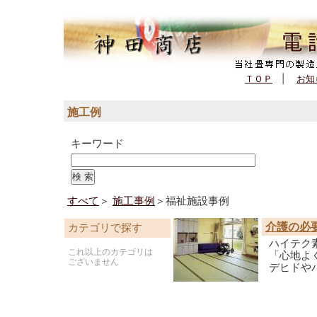
(562,485 - 147 - 257)
ＴＯＰ
|
お知
施工例
キーワード
すべて
＞
施工事例
＞福祉施設事例
介護の必
カテゴリで探す
ハイテク
これ以上のカテゴリは
「心地よ
ございません
デヒドや