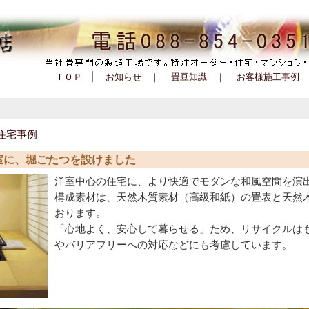
ＴＯＰ
|
お知らせ
｜
畳豆知識
｜
お客様施工事例
住宅事例
室に、堀ごたつを設けました
洋室中心の住宅に、より快適でモダンな和風空間を演
構成素材は、天然木質素材（高級和紙）の畳表と天然
おります。
「心地よく、安心して暮らせる」ため、リサイクルは
やバリアフリーへの対応などにも考慮しています。