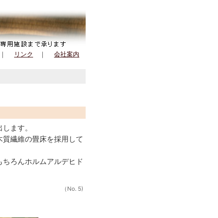
｜
リンク
｜
会社案内
出します。
木質繊維の畳床を採用して
もちろんホルムアルデヒド
（No. 5)