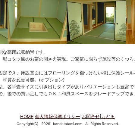
能な高床式収納畳です。
、堀コタツ風のお茶の間さえ実現。ご家庭に限らず施設等のくつろ
固定でき、床設置面にはフローリングを傷つけない様に保護シールを
、材質を変更可能。(オプション)
型、各半畳サイズに引き出しタイプがありバリエーションも豊富で
で、後での買い足しでもＯＫ！和風スペースをグレードアップでき
HOME
|
個人情報保護ポリシー
|
お問合せ
|
もどる
Copyright(C)
2026
kandatatami.com
All Rights Reserved.