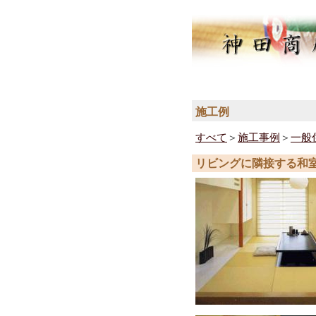
(562,302 - 221 - 113)
施工例
すべて
＞
施工事例
＞
一般
リビングに隣接する和